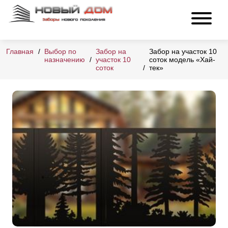
Главная
Выбор по
Забор на
Забор на участок 10
назначению
участок 10
соток модель «Хай-
соток
тек»