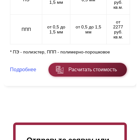
1,5 мм
руб.
кв.м.
от
от 0,5 до
от 0,5 до 1,5
2277
ППП
1,5 мм
мм
руб.
кв.м.
* ПЭ - полиэстер, ППП - полимерно-порошковое
Подробнее
Расчитать стоимость
Забор имеет по-настоящему прочную конструкцию.