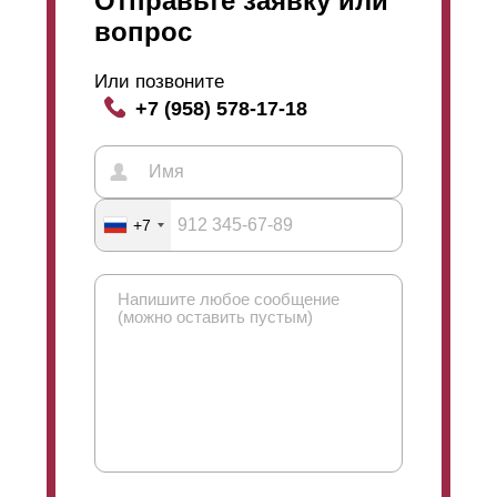
Отправьте заявку или
Подготовленные стальные листы уже с высеченным
вопрос
рисунком присоединяются к рамам посредством
сварки. Сваривание происходит с помощью
Или позвоните
современных сварочных аппаратов и качественных
+7 (958) 578-17-18
электродов. В результате сварного соединения
получается прочный аккуратный шов. В дальнейшем
он проходит дополнительную обработку для еще
большей гладкости. Он зачищается и проверяется на
наличие заусенцев и неровностей. После зачистки
+7
шов обрабатывается и грунтуется. Обработку
грунтом проходят сама рама и присоединенные
листы. Такая процедура дает дополнительную
защиту от коррозии металла и облегчает дальнейший
процесс окрашивания.
Перед грунтованием поверхностей, по желанию
клиента, возможна оцинковка металла. После
выполнения всех предварительных работ, почти
готовая конструкция отправляется на окрашивание.
Пройдя окраску и полностью
обсохнув
, ограждение
присоединяется к заранее установленным столбам.