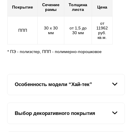
Сечение
Толщина
Покрытие
Цена
рамы
листа
от
30 х 30
от 1,5 до
11962
ППП
мм
30 мм
руб.
кв.м.
* ПЭ - полиэстер, ППП - полимерно-порошковое
Особенность модели “Хай-тек”
Подобрать забор на участок бывает не просто.
Выбор декоративного покрытия
Учитывая то, что ограждения устанавливаются на
длительное время, нужно особо тщательно
подходить к этому вопросу. Забор, установленный на