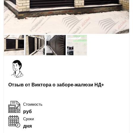
Отзыв от Виктора о заборе-жалюзи НД+
Стоимость
руб
Сроки
дня