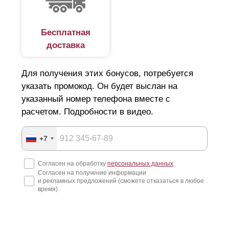
строительных организаций. Конструкция легко
устанавливается на кирпичные опоры без привлечения
Бесплатная
доставка
спецтехники. Сборка забора напоминает конструктор
лего, где соединить детали неправильно просто не
Для получения этих бонусов, потребуется
получится.
указать промокод. Он будет выслан на
Заборы изготавливаются по размерам заказчика и
указанный номер телефона вместе с
имеют технологические отверстия, что упрощает
расчетом. Подробности в видео.
процесс сборки. То есть, вам не придется ничего
высверливать самостоятельно. Также установка не
+7
требует сварки. Крепление поставляется вместе с
Согласен на обработку
персональных данных
продукцией. Если в процессе работы возникнут какие-
Согласен на получение информации
и рекламных предложений (сможете отказаться в любое
либо вопросы, наши специалисты готовы в любой
время)
момент предоставить консультацию по телефону или по
видеосвязи.