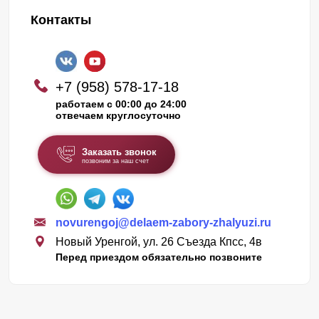
Контакты
Производятся заборы следующим образом. Наши
специалисты замеряют участок, на котором будет
установлена конструкция. Выслушивают пожелания
клиента. Предлагают на выбор несколько вариантов
+7 (958) 578-17-18
работаем с 00:00 до 24:00
исполнения. Когда клиента полностью все устраивает,
отвечаем круглосуточно
мы приступаем к выполнению заказа.
Заказать звонок
Забор. Виды
позвоним за наш счет
Ламели забора «Стандарт» , «Оптима» и «Премиум»
выполнены в виде буквы «Z» . Это можно увидеть, если
novurengoj@delaem-zabory-zhalyuzi.ru
Новый Уренгой, ул. 26 Съезда Кпсс, 4в
посмотреть на секцию сбоку.
Перед приездом обязательно позвоните
Самую большую высоту ламели имеет вариант
«Стандарт» . Визуально он выглядит самым
ровным, массивным и основательным.