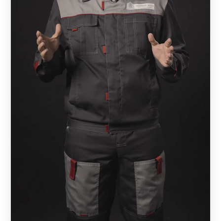
Конструкция забора устроена таким образом, что с
участка можно наблюдать за прилегающей к
забору территорией, а сам участок будет скрыт.
Кирпичный забор с данной моделью позволяет
проникать на участок солнечному свету и
способствует хорошей циркуляции воздуха, что
благотворно влияет на садовые растения.
Конструкция не требует дополнительной отделки.
Забор нужно один раз установить и пользоваться
долгие годы. Нет необходимости подкрашивать и
что-то ремонтировать.
При механическом повреждении конструкции, не
нужно переустанавливать весь забор, достаточно
заменить испорченную ламель.
Кирпичные опоры долговечны и прочны.