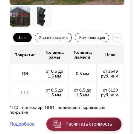
Цены
Характеристики
Комплектация
Толщина
Толщина
Покрытие
Цена
рамы
ламели
от 0,5 до
от 2649
ПЭ
0,5 мм
1,5 мм
руб. кв.м.
от 0,5 до
от 0,5 до
от 3129
ППП
1,5 мм
1,5 мм
руб. кв.м.
* ПЭ - полиэстер, ППП - полимерно-порошковое
покрытие
Подробнее
Расчитать стоимость