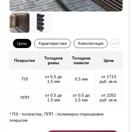
Цены
Характеристики
Комплектация
Толщина
Толщина
Покрытие
Цена
рамы
ламели
от 0,5 до
от 1713
ПЭ
0,5 мм
1,5 мм
руб. кв.м.
от 0,5 до
от 0,5 до
от 2262
ППП
1,5 мм
1,5 мм
руб. кв.м.
* ПЭ - полиэстер, ППП - полимерно-порошковое
покрытие