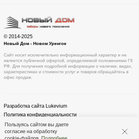
Вариант «Премиум» более объемный и
рельефный.
«Оптима» включает в себя простоту «Стандарта»
© 2014-2025
и брутальность «Премиум» .
Новый Дом - Новом Уренгое
Профиль «Люкс» напоминает форму половины овала.
Сайт носит исключительно информационный характер и не
Этот вариант относится к двустороннему виду.
является публичной офертой, определяемой положениями ГК
РФ. Для получения подробной информации о наличии, видах,
«Модерн» имеет форму профиля «домик». Благодаря
характеристиках и стоимости услуг и товаров обращайтесь в
офис продаж.
этому, ограждение является двусторонним, то есть
выглядит одинаково с обеих сторон.
Профиль «Комби» выполнен в форме прямоугольника,
Разработка сайта
Lukevium
что придает забору объемность и солидность.
Политика конфиденциальности
Ламели в конструкции расположены в горизонтальном
Пользовательское соглашение
Пользуясь сайтом вы даете
положении. Так как высоту элементов выбирает
согласие на обработку
заказчик, это дает возможность создать свой
cookie-файлов
.
Подробнее