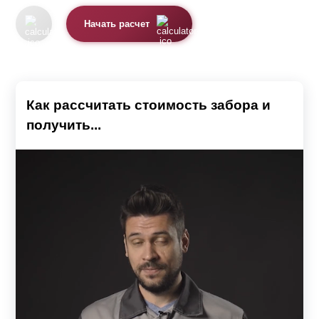
Почему именно жалюзи
Начать расчет
Визуально конструкция напоминает закрытые
занавески. Важным моментом является использование
металлических ламелей, так как этот материал
Как рассчитать стоимость забора и
прослужит гораздо дольше, нежели дерево или
получить...
профнастил.
Заборы выполняются из высокопрочного металла.
Толщина стали, из которой выполнены элементы
конструкции, от 0,5 мм до 1,5 мм и имеет следующие
преимущества:
Конструкция из кирпичных опор и жалюзи
отличается надежностью, долговечностью и
эстетичным видом.