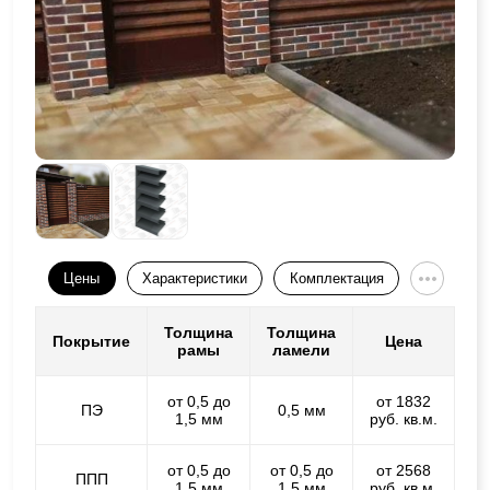
Цены
Характеристики
Комплектация
Толщина
Толщина
Покрытие
Цена
рамы
ламели
от 0,5 до
от 1832
ПЭ
0,5 мм
1,5 мм
руб. кв.м.
от 0,5 до
от 0,5 до
от 2568
ППП
1,5 мм
1,5 мм
руб. кв.м.