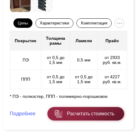
Цены
Характеристики
Комплектация
Толщина
Покрытие
Ламели
Прайс
рамы
от 0,5 до
от 2933
ПЭ
0,5 мм
1,5 мм
руб. кв.м.
от 0,5 до
от 0,5 до
от 4227
ППП
1,5 мм
1,5 мм
руб. кв.м.
* ПЭ - полиэстер, ППП - полимерно-порошковое
Подробнее
Расчитать стоимость