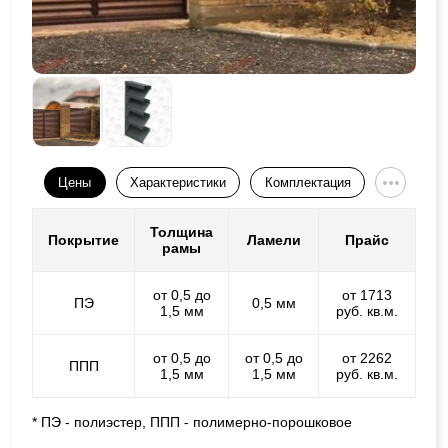
Цены
Характеристики
Комплектация
Толщина
Покрытие
Ламели
Прайс
рамы
от 0,5 до
от 1713
ПЭ
0,5 мм
1,5 мм
руб. кв.м.
от 0,5 до
от 0,5 до
от 2262
ППП
1,5 мм
1,5 мм
руб. кв.м.
* ПЭ - полиэстер, ППП - полимерно-порошковое