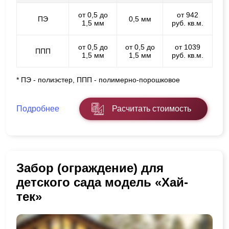
от 0,5 до
от 942
ПЭ
0,5 мм
1,5 мм
руб. кв.м.
от 0,5 до
от 0,5 до
от 1039
ППП
1,5 мм
1,5 мм
руб. кв.м.
* ПЭ - полиэстер, ППП - полимерно-порошковое
Подробнее
Расчитать стоимость
Забор (ограждение) для
детского сада модель «Хай-
тек»