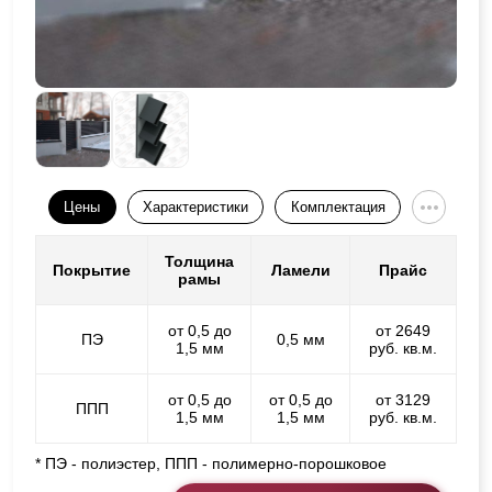
Цены
Характеристики
Комплектация
Толщина
Покрытие
Ламели
Прайс
рамы
от 0,5 до
от 2649
ПЭ
0,5 мм
1,5 мм
руб. кв.м.
от 0,5 до
от 0,5 до
от 3129
ППП
1,5 мм
1,5 мм
руб. кв.м.
* ПЭ - полиэстер, ППП - полимерно-порошковое