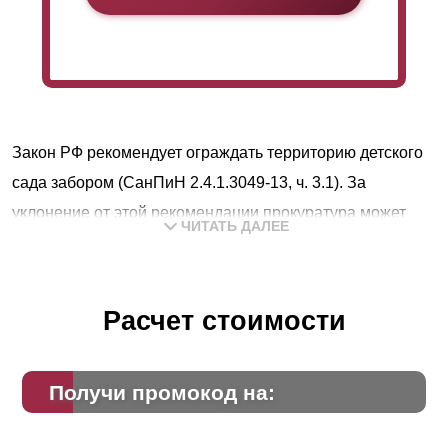
Закон РФ рекомендует ограждать территорию детского
сада забором (СанПиН 2.4.1.3049-13, ч. 3.1). За
уклонение от этой рекомендации прокуратура может
ЧИТАТЬ ДАЛЕЕ
вынести представление о нарушении требований п. 2 ч.
13 ст. 30 Закона от 30 декабря 2009 г. № 384-ФЗ и ч. 3.1
ст. 5 Закона от 6 марта 2006 г. № 35-ФЗ. Кроме того, если
Расчет стоимости
на территории нет ограждения и воспитательница не
уследит за ребенком, он может просто убежать и
Получи промокод на:
потеряться.
Согласно «Указаниям по проектированию ограждений