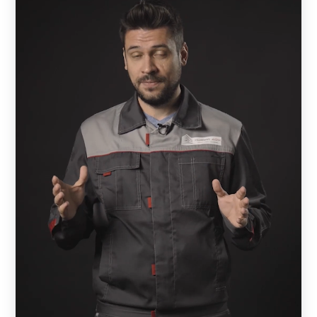
Общее описание
Рамы наших заборов наполняются стальными
ламелями (кроме модели «Хай-тек» ), которые крепятся
к двум вертикальным П-образным профилям. Сами
профили монтируются к стальным или каменным
столбам, установленным на прочном основании. Для
придания жесткости конструкции горизонтальные
ламели укрепляются поперечной планкой, которая
исключает их провисание.
Технологические различия и преимущества
Предусмотрены три типа крепления ламелей к
вертикальному профилю: с отверстиями, с фиксаторами