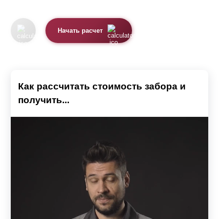
определиться с типом, дизайном и размером
конструкции, также учесть особенности рельефа участка
Начать расчет
и характеристики грунта. Так как от этого напрямую
будет зависеть размер бюджета, необходимого для
воплощения вашей задумки.
Важным нюансом является проходимость. В случае,
Как рассчитать стоимость забора и
если дом находится в центральных частях города,
получить...
лучше всего подобрать глухой вариант ограждения. Так
вы сможете избежать посторонних взглядов и создать
эффект подавления шума от проезжающего
транспорта. К тому же, высокая конструкция станет
гарантом вашей безопасности и преградит путь ворам.
Перед строительством следует учитывать размеры
участка и дома. Они должны друг другу соответствовать.
Например, не очень красиво смотрится двухметровый