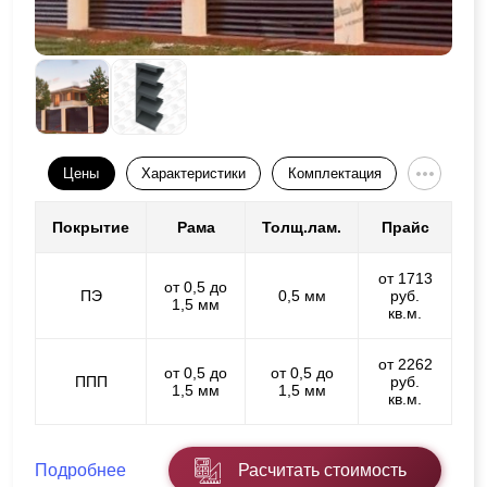
Цены
Характеристики
Комплектация
Покрытие
Рама
Толщ.лам.
Прайс
от 1713
от 0,5 до
ПЭ
0,5 мм
руб.
1,5 мм
кв.м.
от 2262
от 0,5 до
от 0,5 до
ППП
руб.
1,5 мм
1,5 мм
кв.м.
Подробнее
Расчитать стоимость