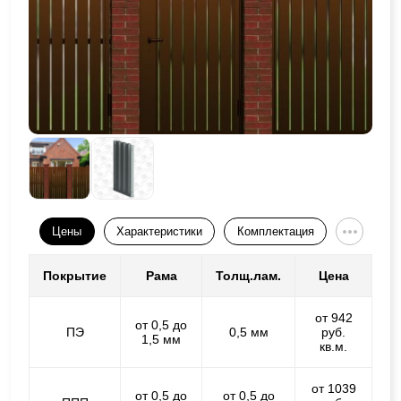
Цены
Характеристики
Комплектация
Покрытие
Рама
Толщ.лам.
Цена
от 942
от 0,5 до
ПЭ
0,5 мм
руб.
1,5 мм
кв.м.
от 1039
от 0,5 до
от 0,5 до