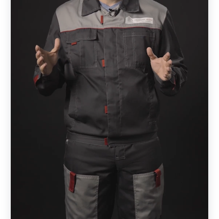
забор, который находится рядом с одноэтажным домом.
Чтобы добиться гармонии, необходимо подобрать
вариант на 1-1,5 метра. Если же ваш дом состоит из
нескольких этажей, то и забор должен быть значительно
выше.
Также важно обратить внимание на характер участка.
Если он расположен на местности с большим
перепадом высот или посреди холмов, то установка
конструкции значительно осложнится (увеличивается
бюджет). В этом случае можно выбрать более простой и
доступный вариант, который не потребует
дополнительных вложений.
Крайне важно, чтобы фасад коттеджа и лицевая часть
конструкции дополняли друг друга, создавая эффект
единой конструкции. А достигается он благодаря