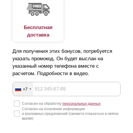
впишется в общий ландшафт участка, обеспечит его
безопасность?
Увы, на рынке есть немало недобросовестных
Бесплатная
доставка
компаний. Наобещают "Золотые горы", и технично
скроются за ними. А у вас помимо потери денег, сроки
Для получения этих бонусов, потребуется
по строительству сорваны и все планы нарушены. Как
указать промокод. Он будет выслан на
подобрать идеальный вариант люксового ограждения и
указанный номер телефона вместе с
не попасть в руки мошенников, читайте далее.
расчетом. Подробности в видео.
Подготовка к строительству забора
+7
Начнем с того, что покупка и установка забора для дачи
Согласен на обработку
персональных данных
Согласен на получение информации
или для загородного дома, крайне затратная статья
и рекламных предложений (сможете отказаться в любое
расходов. Поэтому еще на этапе составления дизайн-
время)
проекта стоит детально продумать все нюансы: