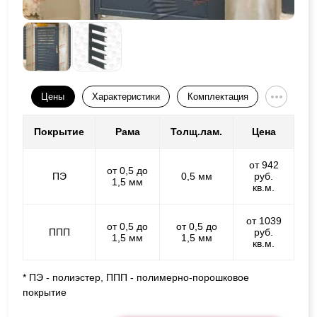
Цены
Характеристики
Комплектация
Покрытие
Рама
Толщ.лам.
Цена
от 942
от 0,5 до
ПЭ
0,5 мм
руб.
1,5 мм
кв.м.
от 1039
от 0,5 до
от 0,5 до
ППП
руб.
1,5 мм
1,5 мм
кв.м.
* ПЭ - полиэстер, ППП - полимерно-порошковое
покрытие