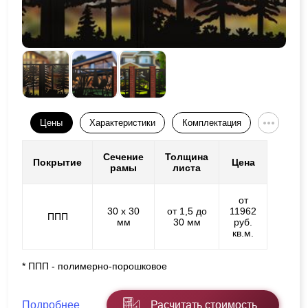
Цены
Характеристики
Комплектация
Сечение
Толщина
Покрытие
Цена
рамы
листа
от
30 х 30
от 1,5 до
11962
ППП
мм
30 мм
руб.
кв.м.
* ППП - полимерно-порошковое
Подробнее
Расчитать стоимость