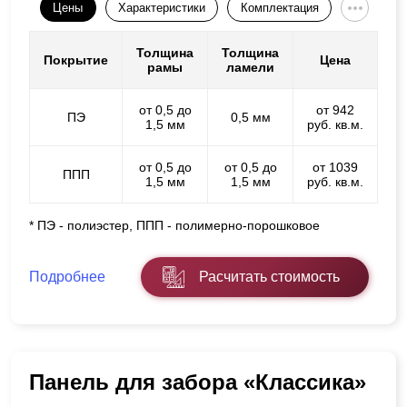
Цены
Характеристики
Комплектация
Толщина
Толщина
Покрытие
Цена
рамы
ламели
от 0,5 до
от 942
ПЭ
0,5 мм
1,5 мм
руб. кв.м.
от 0,5 до
от 0,5 до
от 1039
ППП
1,5 мм
1,5 мм
руб. кв.м.
* ПЭ - полиэстер, ППП - полимерно-порошковое
Подробнее
Расчитать стоимость
Панель для забора «Классика»