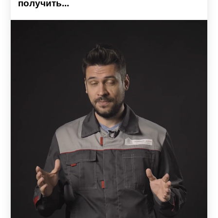
получить...
Детали из металла – надежные и универсальные, легко
поддаются механическим обработкам, поэтому их
использование позволит создать как строгие
геометрические формы так и разные узоры.
Готовый комплект забора включает: профили, ламели, а
также комплектующие: усилители, заклепки. Все
элементы заборов прочно скрепляются между собой,
образуя надежную систему, которая прослужит не один
год.
Защита и украшение ландшафта – в одном
заборе
Качественный забор, это одна из самых первых
конструкций, которая появляется на территории. Забор