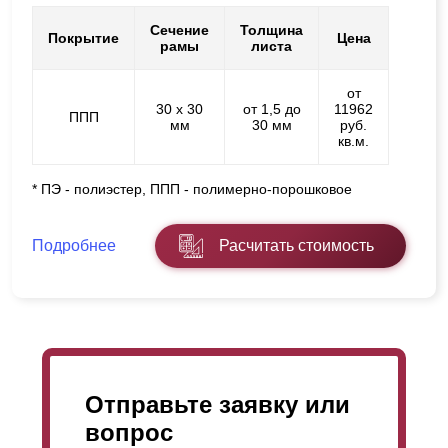
Сечение
Толщина
Покрытие
Цена
рамы
листа
от
30 х 30
от 1,5 до
11962
ППП
мм
30 мм
руб.
кв.м.
* ПЭ - полиэстер, ППП - полимерно-порошковое
Подробнее
Расчитать стоимость
Отправьте заявку или
вопрос