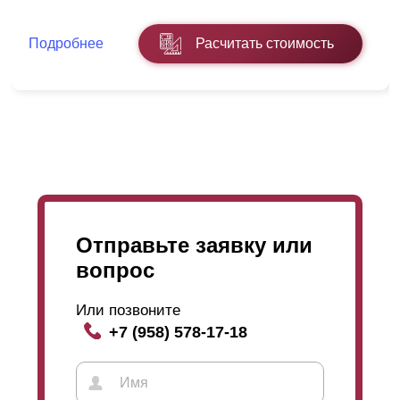
окраской. Тут выбор расцветок и фактур огромен вне
зависимости от толщины стали. Мы предоставляем
Подробнее
Расчитать стоимость
полный каталог цветов RAL и несколько
разновидностей фактур.
В “
Оптима
” высота ламели составляет 109
миллиметров (это при глубине секции 50
миллиметров). Так же “
Оптиму
” возможно
приобрести в глубине секции 60 миллиметров, тогда
ширина ламели составит 123 миллиметра и в
глубине 80 миллиметров и тут высота ламели будет
170 миллиметров.
Отправьте заявку или
вопрос
Или позвоните
+7 (958) 578-17-18