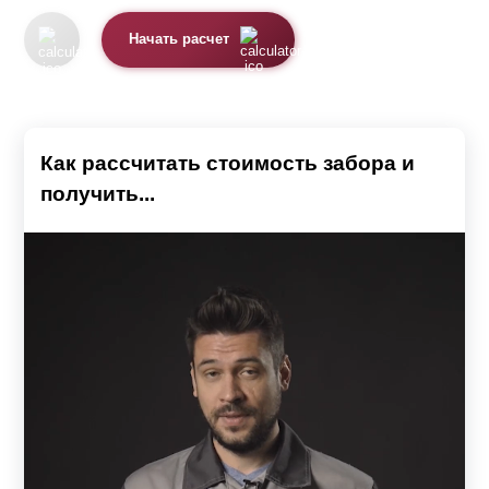
составных деталей, чем в "
Оптиме
". Отсюда
формируется цена и на “
Оптиму
” она чуть выше. Для
Начать расчет
детального расчета и сравнения воспользуйтесь
нашим калькулятором.
Как рассчитать стоимость забора и
получить...