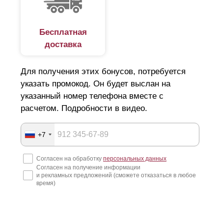
Бесплатная
доставка
Для получения этих бонусов, потребуется
указать промокод. Он будет выслан на
“
Оптима
” прекрасно подходит для заграждения
абсолютно любых объектов: загородных участков,
указанный номер телефона вместе с
домов, веранд, беседок, мест для семейного и
расчетом. Подробности в видео.
активного отдыха, сада и ограждения балкона. Так
же широко используется данная модель для
+7
заграждения предприятий и частных
паркингов
, так
как высота ламели прекрасно смотрится в заборах
любой высоты, как в низких, так и в высоких.
Согласен на обработку
персональных данных
Согласен на получение информации
и рекламных предложений (сможете отказаться в любое
В "
Оптиме
" высота ламелей несколько меньше, чем в
время)
"Стандарте", что говорит об увеличении расхода
стали. Так как для возведения забора одной высоты в
"Стандарте" потребуется меньшее количество