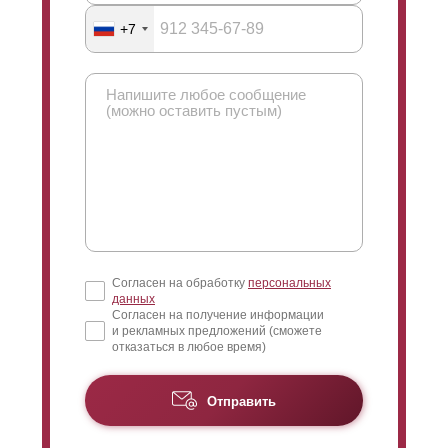
Что можно сказать про угол обзора? Здесь имеется
+7
ввиду насколько большой будет угол обзора при
взгляде сквозь ламели через забор. Чуть раньше вы
могли видеть фото с подобным углом обзора. Если
смотреть снаружи, то при взгляде наверх вы увидите
только небо (участка за ним просмотреть
невозможно). Если же взглянуть с другой стороны
забора, взгляд упадет сверху и обзору откроется
нижняя часть пространства. При необходимости
сужается угол обзора при максимально
возможном
нахлесте
.
Согласен на обработку
персональных
данных
Согласен на получение информации
и рекламных предложений (сможете
отказаться в любое время)
Отправить