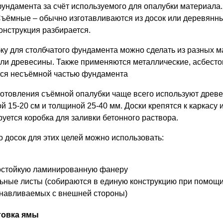
ундамента за счёт используемого для опалубки материала.
ъёмные – обычно изготавливаются из досок или деревянн
онструкция разбирается.
ку для столбчатого фундамента можно сделать из разных м
или древесины. Также применяются металлические, асбест
ся несъёмной частью фундамента
готовления съёмной опалубки чаще всего используют древес
й 15-20 см и толщиной 25-40 мм. Доски крепятся к каркасу 
уется коробка для заливки бетонного раствора.
 досок для этих целей можно использовать:
П
остойкую ламинированную фанеру
ьные листы (собираются в единую конструкцию при помощи 
анавливаемых с внешней стороны)
товка ямы