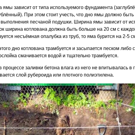
а ямы зависит от типа используемого фундамента (заглубл
ублённый). При этом стоит учесть, что дно ямы должно быть
 выполнения песчаной подушки. Ширина ямы зависит от исп
ок ширина котлована должна быть больше на 20 см с каждо
зуется несъёмная опалубка из труб, то яма бурится на 2-5 
этого дно котлована трамбуется и засыпается песком либо 
ослойка смачивается водой и тщательно трамбуется.
в процессе заливки бетона влага из него не впитывалась в 
вается слой рубероида или плотного полиэтилена.