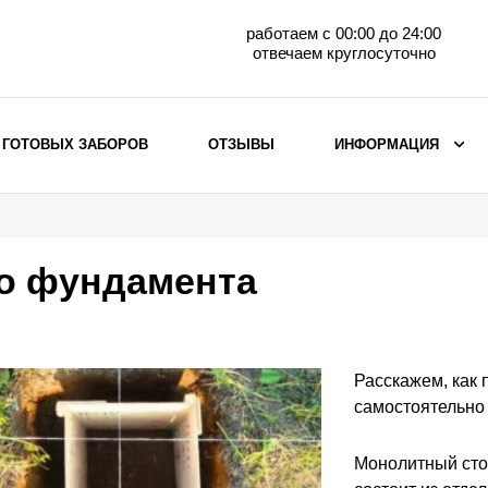
работаем с 00:00 до 24:00
отвечаем круглосуточно
 ГОТОВЫХ ЗАБОРОВ
ОТЗЫВЫ
ИНФОРМАЦИЯ
ВЫБОР ПО МАТЕРИАЛУ
Заборы с кирпичными столбами
го фундамента
Заборы из евроштакетника
горизонтального
Металлические заборы для дачи
Забор жалюзи с кирпичными столбами
Расскажем, как 
Металлические заборы
самостоятельно
Металлические ограждения
Монолитный сто