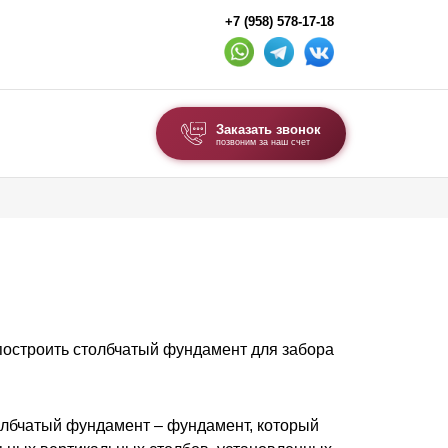
+7 (958) 578-17-18
Заказать звонок
позвоним за наш счет
ВЫБОР ПО ТИПУ
Модульные заборы и ограждения
Комбинированные заборы
Секционные заборы
построить столбчатый фундамент для забора
ВОРОТА И КАЛИТКИ
Ворота откатные
Ворота распашные
лбчатый фундамент – фундамент, который
Ворота складные гармошка