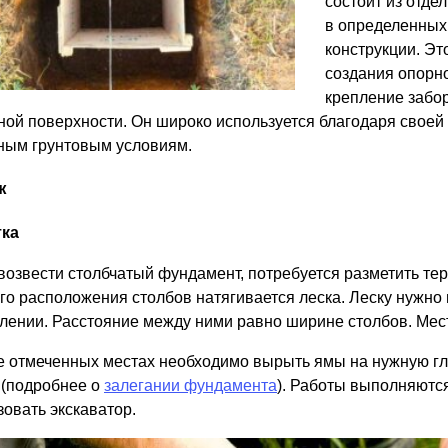
состоит из отде
ВЫБОР ПО ХАРАКТЕРИСТИКАМ
в определенных
Горизонтальные заборы
конструкции. Эт
Высокие заборы
создания опорн
Красивые, дизайнерские заборы
крепление забор
ной поверхности. Он широко используется благодаря своей
ным грунтовым условиям.
ВЫБОР ПО СПОСОБУ МОНТАЖА
ж
Заборы под ключ
Готовые заборы
тка
Комплекты заборов-лего "сделай сам"
Быстровозводимые заборы
возвести столбчатый фундамент, потребуется разметить тер
го расположения столбов натягивается леска. Леску нужно 
лении. Расстояние между ними равно ширине столбов. Мес
е отмеченных местах необходимо вырыть ямы на нужную глу
 (подробнее о
залегании фундамента
). Работы выполняютс
зовать экскаватор.