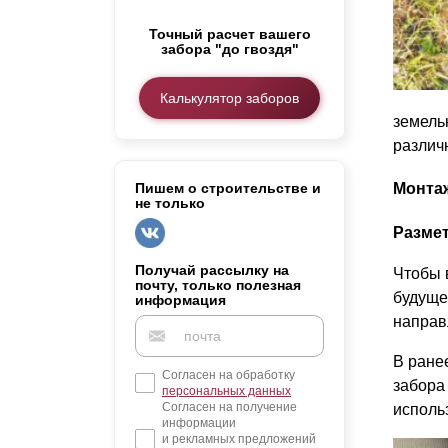
Заборы для дачи
Точный расчет вашего
Элитные заборы для коттеджей
забора "до гвоздя"
Заборы и ограждения для школ
Забор на участок 10 соток
Калькулятор заборов
Заборы и ограждения для дома
земель
различ
Пишем о строительстве и
Монта
не только
Разме
Получай рассылку на
Чтобы 
почту, только полезная
будуще
информация
направ
В ране
Согласен на обработку
забора
персональных данных
Согласен на получение
исполь
информации
и рекламных предложений