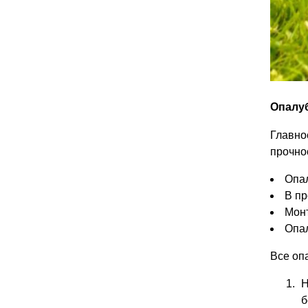
Опалу
Главно
прочно
Опал
В пр
Монт
Опал
Все оп
Н
б