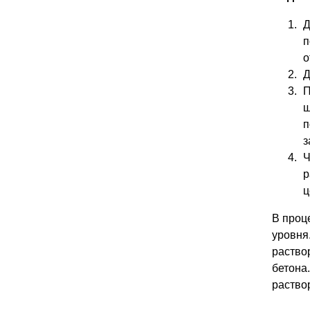
Д
п
о
Д
П
ш
п
з
Ч
р
ц
В проц
уровня
раство
бетона
раство