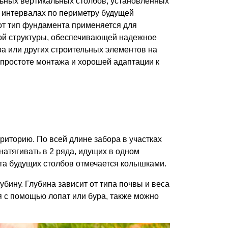
льных вертикальных столбов, установленных
Каркасы ворот
 интервалах по периметру будущей
Калитки
от тип фундамента применяется для
Входные группы
ой структуры, обеспечивающей надежное
а или других строительных элементов на
 простоте монтажа и хорошей адаптации к
ВСЕ ДЛЯ ЗАБОРА
Панели для забора
риторию. По всей длине забора в участках
натягивать в 2 ряда, идущих в одном
та будущих столбов отмечается колышками.
бину. Глубина зависит от типа почвы и веса
я с помощью лопат или бура, также можно