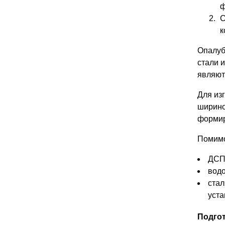
ф
С
к
Опалуб
стали 
являют
Для из
ширино
формир
Помимо
ДС
вод
стал
уст
Подго