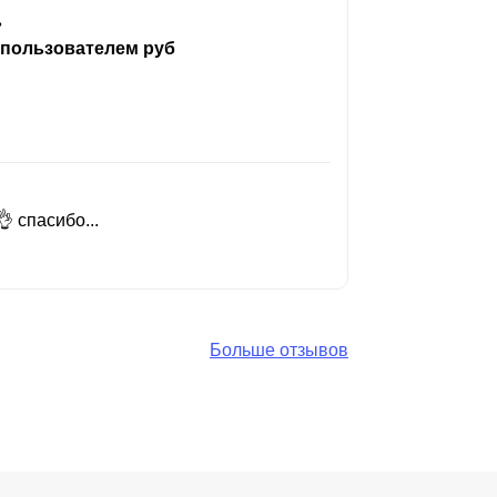
ь
 пользователем руб
 спасибо...
Добрый день
Читать вес
Больше отзывов