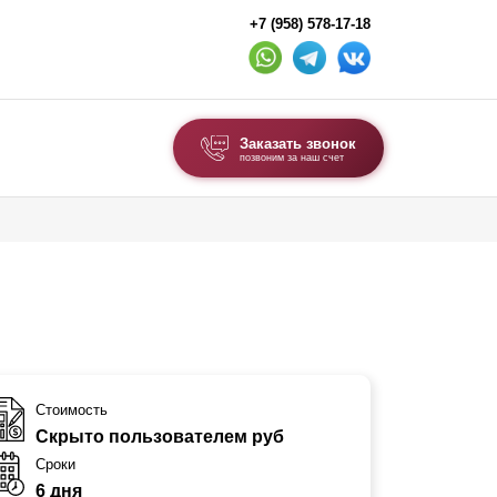
+7 (958) 578-17-18
Заказать звонок
позвоним за наш счет
ВЫБОР ПО ТИПУ
Модульные заборы и ограждения
Комбинированные заборы
Секционные заборы
ВОРОТА И КАЛИТКИ
Стоимость
Скрыто пользователем руб
Ворота откатные
Сроки
Ворота распашные
6 дня
Ворота складные гармошка