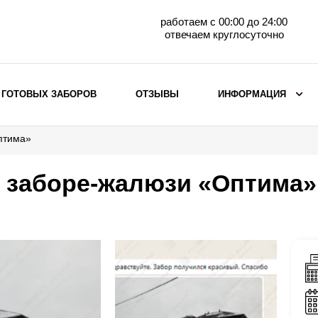
работаем с 00:00 до 24:00
отвечаем круглосуточно
 ГОТОВЫХ ЗАБОРОВ
ОТЗЫВЫ
ИНФОРМАЦИЯ
птима»
ВЫБОР ПО МАТЕРИАЛУ
Заборы с кирпичными столбами
о заборе-жалюзи «Оптима»
Заборы из евроштакетника
горизонтального
Металлические заборы для дачи
Забор жалюзи с кирпичными столбами
Металлические заборы
Металлические ограждения