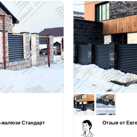
е-жалюзи Стандарт
Отзыв от Евг