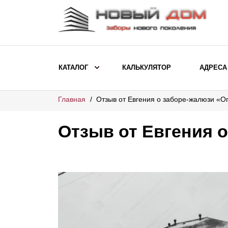
КАТАЛОГ
КАЛЬКУЛЯТОР
АДРЕСА
Главная
Отзыв от Евгения о заборе-жалюзи «О
ВЫБОР ПО МОДЕЛИ
Заборы Ранчо
Отзыв от Евгения 
Заборы Хай-тек
Заборы Классика
Заборы Жалюзи
ВЫБОР ПО НАЗНАЧЕНИЮ
Заборы и ограждения для детских
садов