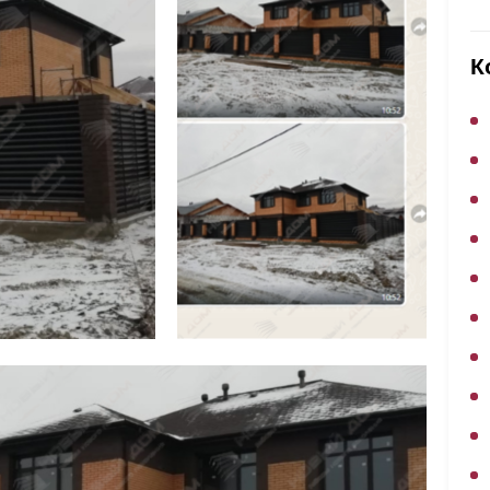
ВЫБОР ПО ХАРАКТЕРИСТИКАМ
Горизонтальные заборы
К
Высокие заборы
Красивые, дизайнерские заборы
ВЫБОР ПО СПОСОБУ МОНТАЖА
Заборы под ключ
Готовые заборы
Комплекты заборов-лего "сделай сам"
Быстровозводимые заборы